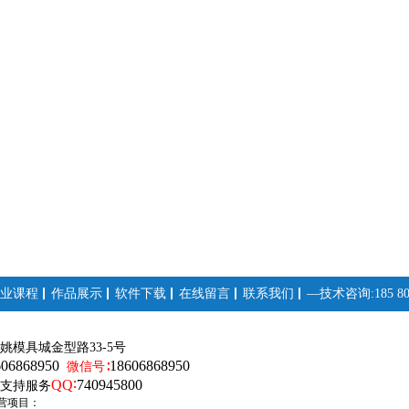
业课程
作品展示
软件下载
在线留言
联系我们
—技术咨询:185 808
姚模具城金型路33-5号
606868950
18606868950
微信号∶
QQ∶
740945800
支持服务
营项目：