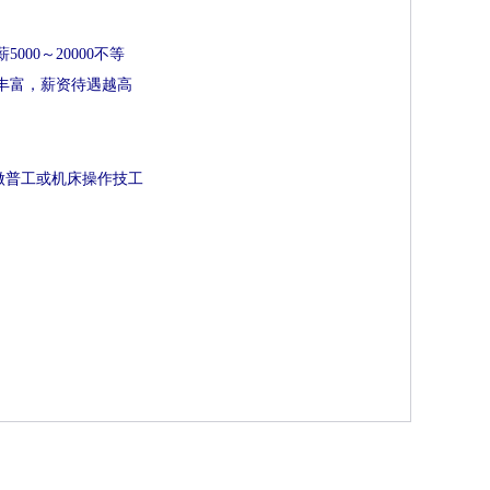
00～20000不等
丰富，薪资待遇越高
做普工或机床操作
技工