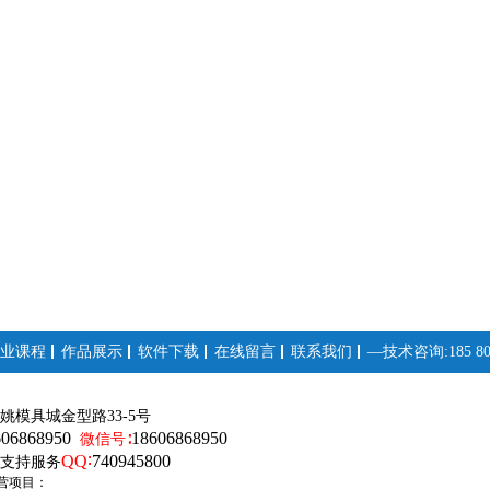
业课程
作品展示
软件下载
在线留言
联系我们
—技术咨询:185 808
姚模具城金型路33-5号
606868950
18606868950
微信号∶
QQ∶
740945800
支持服务
营项目：