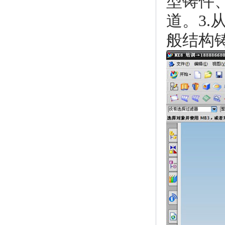
型铸件
道。3
般结构