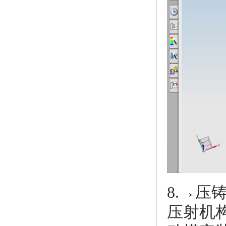
8.→
压射机