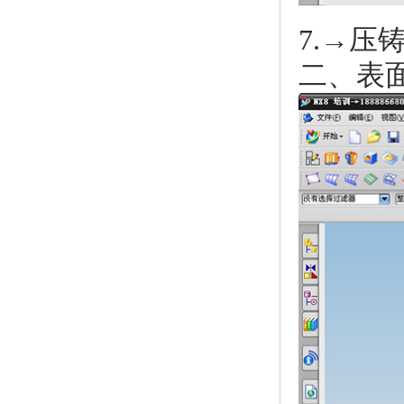
7.→
二、表