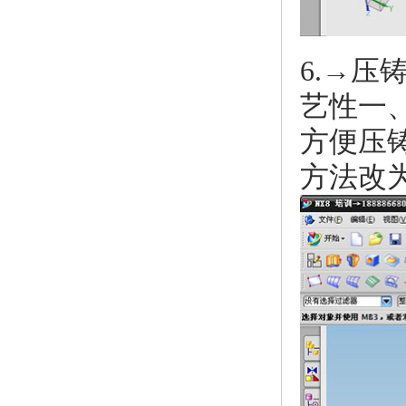
6.→
艺性一
方便压
方法改