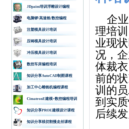
JDpaint培训浮雕设计编程
企业
电脑锣/高速铣/数控编程
理培训
注塑模具设计培训
业现状
压铸模具设计培训
况，企
冲压模具设计培训
体裁衣
数控车床编程培训
前的状
知识分享AutoCAD制图课程
训的员
加工中心雕铣机编程课程
到实质
CimatronE建模+数控编程培训
后续发
知识分享PROE建模设计课程
知识分享线切割慢走丝课程