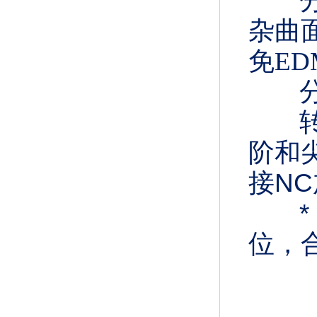
杂曲
免E
阶和
接N
位，