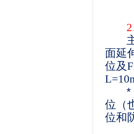
面延
位及F
L=1
位（
位和