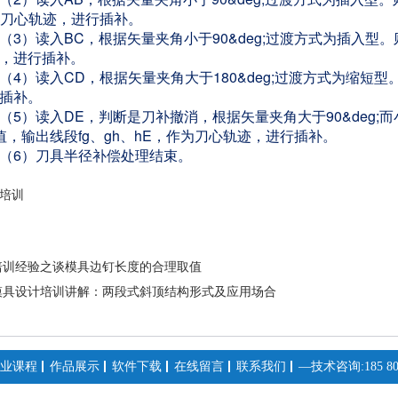
为刀心轨迹，进行插补。
（3）读入BC，根据矢量夹角小于90&deg;过渡方式为插入型。
，进行插补。
（4）读入CD，根据矢量夹角大于180&deg;过渡方式为缩短
插补。
（5）读入DE，判断是刀补撤消，根据矢量夹角大于90&deg;而
值，输出线段fg、gh、hE，作为刀心轨迹，进行插补。
（6）刀具半径补偿处理结束。
培训
培训经验之谈模具边钉长度的合理取值
模具设计培训讲解：两段式斜顶结构形式及应用场合
业课程
作品展示
软件下载
在线留言
联系我们
—技术咨询:185 808