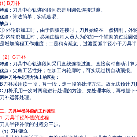
(1) B刀补
刀具中心轨迹的段间都是用圆弧连接过渡。
特点：
算法简单，实现容易。
优点：
缺点：
① 外轮廓加工时，由于圆弧连接时，刀具始终在一点切削，外
② 内轮廓加工时，必须由编程人员人为的加一个辅助的过渡圆
是增加编程工作难度；二是稍有疏忽，过渡圆弧半径小于刀具半
（2）C刀补
刀具中心轨迹段间采用直线连接过渡。直接实时自动计算
特点：
尖角工艺性好；在加工内轮廓时，可实现过切自动预报。
优点：
两种刀补在处理方法上的区别：
B刀补采用读一段，算一段，走一段的处理方法。故无法预计刀
C刀补采用一次对两段进行处理的方法。先处理本段，再根据下
刀补运算处理。
二、刀具半径补偿的工作原理
1. 刀具半径补偿的过程
刀具半径补偿的过程分三步。
（1）刀补建立