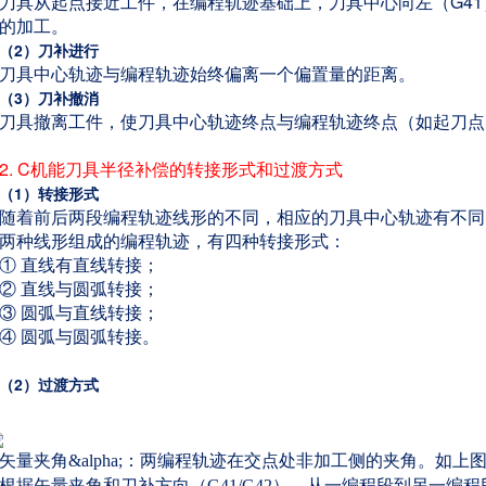
刀具从起点接近工件，在编程轨迹基础上，刀具中心向左（G41
的加工。
（2）
刀补进行
刀具中心轨迹与编程轨迹始终偏离一个偏置量的距离。
（3）
刀补撤消
刀具撤离工件，使刀具中心轨迹终点与编程轨迹终点（如起刀点
2. C机能刀具半径补偿的转接形式和过渡方式
（1）转接形式
随着前后两段编程轨迹线形的不同，相应的刀具中心轨迹有不同
两种线形组成的编程轨迹，有四种转接形式：
① 直线有直线转接；
② 直线与圆弧转接；
③ 圆弧与直线转接；
④ 圆弧与圆弧转接。
（2）过渡方式
矢量夹角&alpha;：两编程轨迹在交点处非加工侧的夹角。如上
根据矢量夹角和刀补方向（G41/G42），从一编程段到另一编