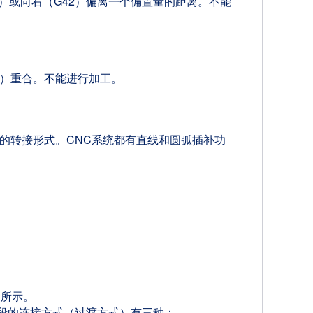
）或向右（G42）偏离一个偏置量的距离。不能
）重合。不能进行加工。
的转接形式。CNC系统都有直线和圆弧插补功
图所示。
程段的连接方式（过渡方式）有三种：