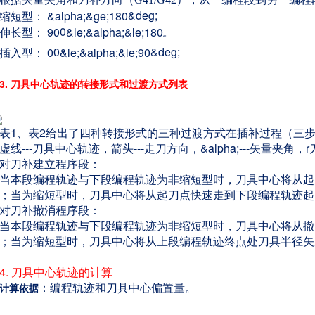
&deg;
缩短型： &alpha;&ge;180
0
伸长型： 90
&le;&alpha;&le;180
&deg;
0
&deg;
插入型： 0
&le;&alpha;&le;90
3. 刀具中心轨迹的转接形式和过渡方式列表
表1、表2给出了四种转接形式的三种过渡方式在插补过程（三步
线---刀具中心轨迹，箭头---走刀方向，&alpha;---矢量夹角
对刀补建立程序段：
当本段编程轨迹与下段编程轨迹为非缩短型时，刀具中心将从起
；当为缩短型时，刀具中心将从起刀点快速走到下段编程轨迹起
对刀补撤消程序段：
当本段编程轨迹与下段编程轨迹为非缩短型时，刀具中心将从撤
；当为缩短型时，刀具中心将从上段编程轨迹终点处刀具半径矢
4. 刀具中心轨迹的计算
：编程轨迹和刀具中心偏置量。
计算依据