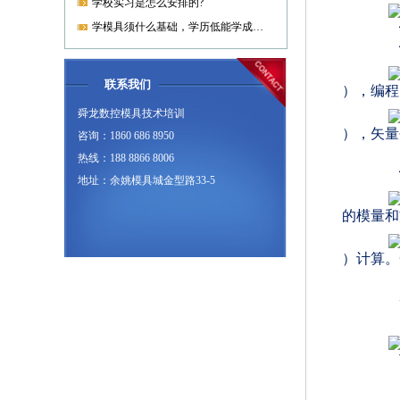
学校实习是怎么安排的?
学模具须什么基础，学历低能学成就业吗?
联系我们
），编程
舜龙数控模具技术培训
），矢量夹
咨询：1860 686 8950
热线：188 8866 8006
地址：余姚模具城金型路33-5
的模量和
）计算。