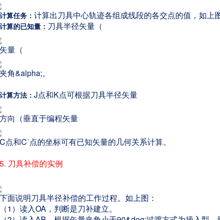
计算出刀具中心轨迹各组成线段的各交点的值，如上图
计算任务：
刀具半径矢量（
计算的已知量：
矢量（
角&alpha;。
J点和K点可根据刀具半径矢量
计算方法：
方向（垂直于编程矢量
C点和Cˊ点的坐标可有已知矢量的几何关系计算。
5. 刀具补偿的实例
下面说明刀具半径补偿的工作过程。如上图：
（1）读入OA，判断是刀补建立。
（2）读入AB，根据矢量夹角小于90&deg;过渡方式为插入型。