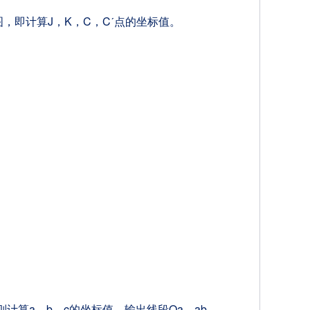
，即计算J，K，C，Cˊ点的坐标值。
则计算a，b，c的坐标值，输出线段Oa、ab、