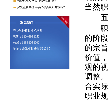
收费标准及学费可否分期打折?
当然
买光盘自学能否学好模具设计与编程?
五、
联系我们
职业
舜龙数控模具技术培训
的阶
咨询：1860 686 8950
热线：188 8866 8006
的宗
地址：余姚模具城金型路33-5
价值
观的
调整
合实
职业