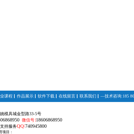
业课程
作品展示
软件下载
在线留言
联系我们
—技术咨询:185 808
姚模具城金型路33-5号
606868950
18606868950
微信号∶
QQ∶
740945800
支持服务
营项目：