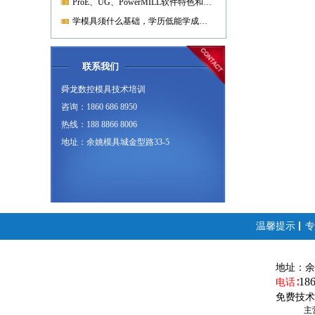
ProE、UG、PowerMILL软件特色和优势?
学模具须什么基础，学历低能学成就业吗?
联系我们
舜龙数控模具技术培训
咨询：1860 686 8950
热线：188 8866 8006
地址：余姚模具城金型路33-5
温馨提示
专
地址：
余
18
电话∶
免费技术
主