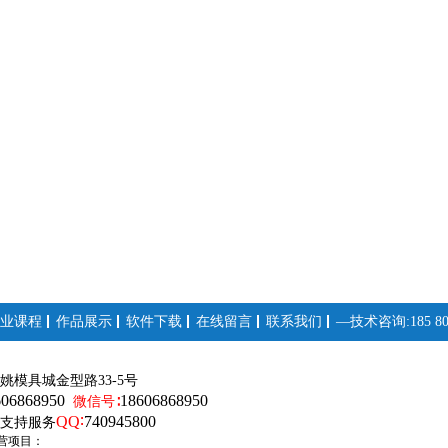
业课程
作品展示
软件下载
在线留言
联系我们
—技术咨询:185 808
姚模具城金型路33-5号
606868950
18606868950
微信号∶
QQ∶
740945800
支持服务
营项目：